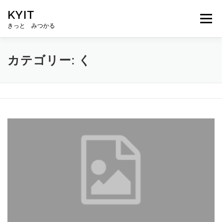
コ
KYIT
ン
メニュー
テ
きっと みつかる
ン
ツ
へ
HOME
コンテンツ
CONCEPT
無料相談
カテゴリー:
く
ス
キ
ッ
プ
ABOUT US
メルマガ登録