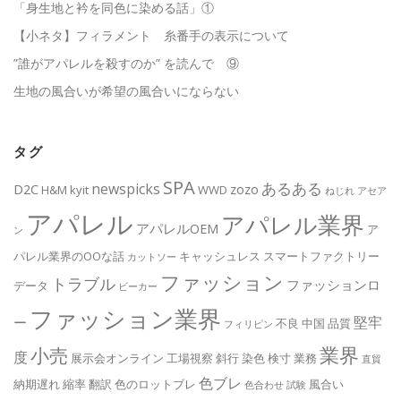
「身生地と衿を同色に染める話」①
【小ネタ】フィラメント 糸番手の表示について
”誰がアパレルを殺すのか” を読んで ⑨
生地の風合いが希望の風合いにならない
タグ
SPA
あるある
newspicks
D2C
zozo
H&M
kyit
WWD
ねじれ
アセア
アパレル
アパレル業界
アパレルOEM
ア
ン
パレル業界のOOな話
キャッシュレス
スマートファクトリー
カットソー
ファッション
トラブル
ファッションロ
データ
ビーカー
ファッション業界
堅牢
ー
不良
中国
品質
フィリピン
業界
小売
度
展示会オンライン
工場視察
斜行
染色
検寸
業務
直貿
色ブレ
納期遅れ
縮率
翻訳
色のロットブレ
風合い
色合わせ
試験