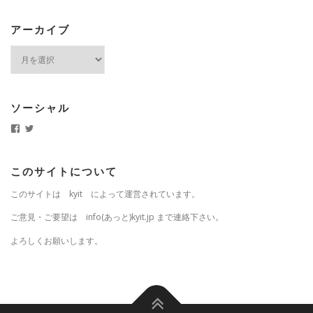
アーカイブ
ア
ー
カ
イ
ブ
ソーシャル
k
k
y
y
i
i
t
t
.
j
このサイトについて
j
p
p
さ
このサイトは kyit によって運営されています。
さ
ん
ん
の
の
プ
ご意見・ご要望は info(あっと)kyit.jp まで連絡下さい。
プ
ロ
ロ
フ
よろしくお願いします。
フ
ィ
ィ
ー
ー
ル
ル
を
を
T
F
w
a
i