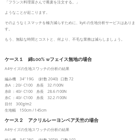
「フランス料理屋さんで蕎麦を注文する。」
ようなことが起こります。
そのようなミスマッチを極力減らすために、kyit の生地分析サービスはありま
す。
もう、無駄な時間とコストと、何より、不毛な業務は減らしましょう。
ケース１ 綿100% wフェイス無地の場合
A4サイズの生地スワッチの分析の結果
編み機 34″ 19G (針数 2040) 口数 72
糸A ：20/- C100 糸長 32 /100N
糸B ：40/- C100 糸長 28.6 /100N
糸C ：40/- C100 糸長 32.2 /100N
目付 300g/m2
生地幅 150cm / 145cm
ケース２ アクリルレーヨンベア天竺の場合
A4サイズの生地スワッチの分析の結果
編み機 34″ 28G (針数 2976) 口数 102