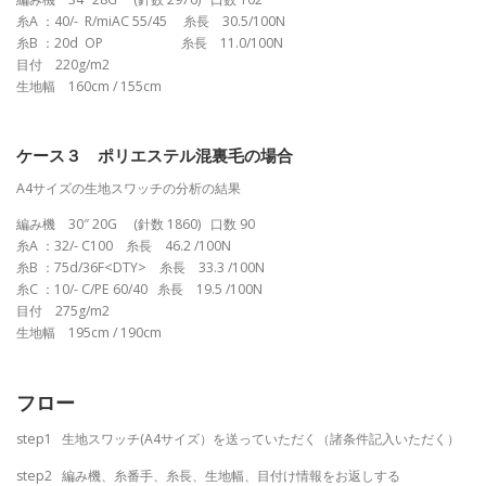
糸A ：40/- R/miAC 55/45 糸長 30.5/100N
糸B ：20d OP 糸長 11.0/100N
目付 220g/m2
生地幅 160cm / 155cm
ケース３ ポリエステル混裏毛の場合
A4サイズの生地スワッチの分析の結果
編み機 30″ 20G (針数 1860) 口数 90
糸A ：32/- C100 糸長 46.2 /100N
糸B ：75d/36F<DTY> 糸長 33.3 /100N
糸C ：10/- C/PE 60/40 糸長 19.5 /100N
目付 275g/m2
生地幅 195cm / 190cm
フロー
step1 生地スワッチ(A4サイズ）を送っていただく（諸条件記入いただく）
step2 編み機、糸番手、糸長、生地幅、目付け情報をお返しする