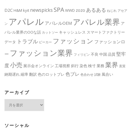
SPA
あるある
newspicks
D2C
zozo
H&M
kyit
WWD
ねじれ
アセア
アパレル
アパレル業界
アパレルOEM
ア
ン
パレル業界のOOな話
キャッシュレス
スマートファクトリー
カットソー
ファッション
トラブル
ファッションロ
データ
ビーカー
ファッション業界
堅牢
ー
不良
中国
品質
フィリピン
業界
小売
度
展示会オンライン
工場視察
斜行
染色
検寸
業務
直貿
色ブレ
納期遅れ
縮率
翻訳
色のロットブレ
風合い
色合わせ
試験
アーカイブ
ア
ー
カ
イ
ブ
ソーシャル