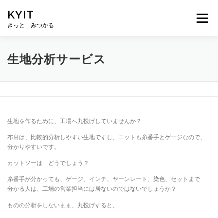
コ
KYIT
ン
メニュー
テ
きっと みつかる
ン
ツ
へ
HOME
コンテンツ
CONCEPT
無料相談
生地分析サービス
ス
キ
ッ
プ
ABOUT US
メルマガ登録
生地を作るために、工場へ丸投げしていませんか？
布帛は、比較的分析しやすい生地ですし、ニットも糸番手とゲージなので、
分かりやすいです。
カットソーは どうでしょう？
糸番手が分かっても、ゲージ、インチ、ヤーンレート、染色、セットまで
分かる人は、工場の営業担当には居ないのではないでしょうか？
ものの分析をしないまま、丸投げすると、