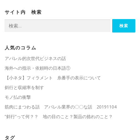
し
き
ウ
い
ま
で
ウ
す
開
サイト内 検索
ィ
)
き
ン
ま
ド
す
検
ウ
)
索:
で
開
き
ま
す
)
人気のコラム
アパレル的次世代ビジネスの話
海外への指示・依頼時の日本語①
【小ネタ】フィラメント 糸番手の表示について
斜行と収縮率を制す
モノ払の衝撃
筋肉にまつわる話 アパレル業界の〇〇な話 20191104
”斜行”って何？？ 地の目のこと？製品の捻れのこと？
タグ