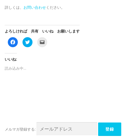
詳しくは、
お問い合わせ
ください。
よろしければ 共有 いいね お願いします
F
ク
ク
a
リ
リ
c
ッ
ッ
e
ク
ク
b
し
し
o
て
て
いいね:
o
T
友
k
w
達
読み込み中…
で
i
に
共
t
メ
有
t
ー
す
e
ル
る
r
で
に
で
リ
は
共
ン
ク
有
ク
リ
(
を
ッ
新
送
ク
し
信
し
い
(
て
ウ
新
く
ィ
し
だ
ン
い
さ
ド
ウ
メルマガ登録する:
い
ウ
ィ
(
で
ン
新
開
ド