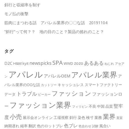
斜行と収縮率を制す
モノ払の衝撃
筋肉にまつわる話 アパレル業界の〇〇な話 20191104
”斜行”って何？？ 地の目のこと？製品の捻れのこと？
タグ
SPA
あるある
newspicks
D2C
zozo
H&M
kyit
WWD
ねじれ
アセア
アパレル
アパレル業界
アパレルOEM
ア
ン
パレル業界のOOな話
キャッシュレス
スマートファクトリー
カットソー
ファッション
トラブル
ファッションロ
データ
ビーカー
ファッション業界
堅牢
ー
不良
中国
品質
フィリピン
業界
小売
度
展示会オンライン
工場視察
斜行
染色
検寸
業務
直貿
色ブレ
納期遅れ
縮率
翻訳
色のロットブレ
風合い
色合わせ
試験