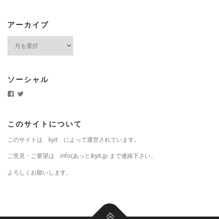
アーカイブ
ア
ー
カ
イ
ブ
ソーシャル
k
k
y
y
i
i
t
t
.
j
このサイトについて
j
p
p
さ
このサイトは kyit によって運営されています。
さ
ん
ん
の
の
プ
ご意見・ご要望は info(あっと)kyit.jp まで連絡下さい。
プ
ロ
ロ
フ
よろしくお願いします。
フ
ィ
ィ
ー
ー
ル
ル
を
を
T
F
w
a
i