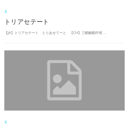
と
トリアセテート
【JA】トリアセテート とりあせてーと 【CH】三醋酸酯纤维 …
と