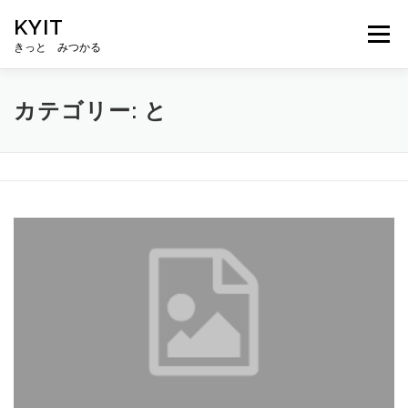
コ
KYIT
ン
メニュー
テ
きっと みつかる
ン
ツ
へ
HOME
コンテンツ
CONCEPT
無料相談
カテゴリー:
と
ス
キ
ッ
プ
ABOUT US
メルマガ登録