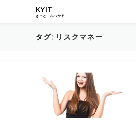
コ
KYIT
ン
きっと みつかる
テ
ン
ツ
タグ:
リスクマネー
へ
ス
キ
ッ
プ