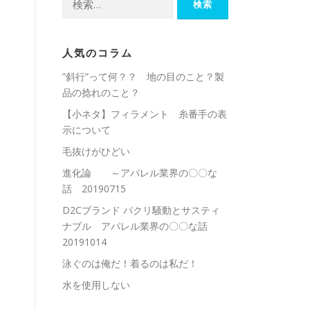
索:
人気のコラム
”斜行”って何？？ 地の目のこと？製
品の捻れのこと？
【小ネタ】フィラメント 糸番手の表
示について
毛抜けがひどい
進化論 ～アパレル業界の〇〇な
話 20190715
D2Cブランド パクリ騒動とサスティ
ナブル アパレル業界の〇〇な話
20191014
泳ぐのは俺だ！着るのは私だ！
水を使用しない