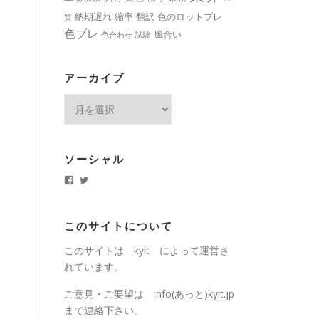
納期遅れ
縮率
翻訳
色のロットブレ
貿
色ブレ
風合い
色合わせ
試験
アーカイブ
ア
ー
カ
イ
ソーシャル
ブ
k
k
y
y
i
i
t
t
.
j
このサイトについて
j
p
p
さ
このサイトは kyit によって運営さ
さ
ん
ん
の
れています。
の
プ
プ
ロ
ロ
フ
ご意見・ご要望は info(あっと)kyit.jp
フ
ィ
まで連絡下さい。
ィ
ー