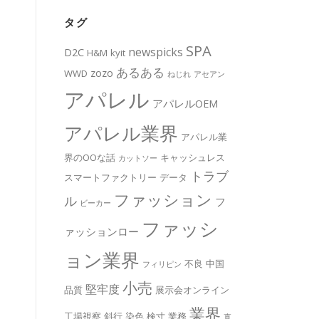
タグ
SPA
newspicks
D2C
H&M
kyit
あるある
zozo
WWD
ねじれ
アセアン
アパレル
アパレルOEM
アパレル業界
アパレル業
界のOOな話
キャッシュレス
カットソー
トラブ
スマートファクトリー
データ
ファッション
ル
フ
ビーカー
ファッシ
ァッションロー
ョン業界
不良
中国
フィリピン
小売
堅牢度
品質
展示会オンライン
業界
工場視察
斜行
染色
検寸
業務
直