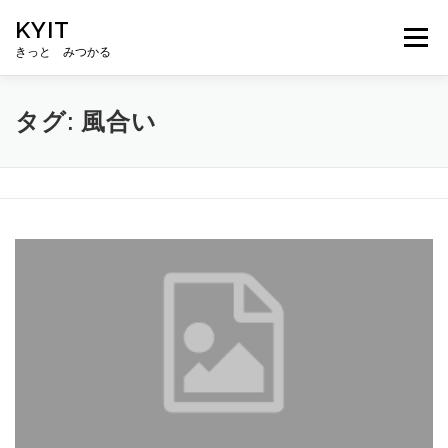
コ
KYIT
ン
メニュー
テ
きっと みつかる
ン
ツ
へ
HOME
コンテンツ
CONCEPT
無料相談
タグ:
風合い
ス
キ
ッ
プ
ABOUT US
メルマガ登録