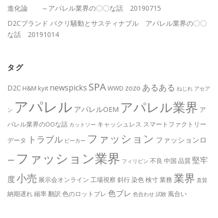
進化論 ～アパレル業界の〇〇な話 20190715
D2Cブランド パクリ騒動とサスティナブル アパレル業界の〇〇
な話 20191014
タグ
SPA
あるある
newspicks
D2C
zozo
H&M
kyit
WWD
ねじれ
アセア
アパレル
アパレル業界
アパレルOEM
ア
ン
パレル業界のOOな話
キャッシュレス
スマートファクトリー
カットソー
ファッション
トラブル
ファッションロ
データ
ビーカー
ファッション業界
堅牢
ー
不良
中国
品質
フィリピン
業界
小売
度
展示会オンライン
工場視察
斜行
染色
検寸
業務
直貿
色ブレ
納期遅れ
縮率
翻訳
色のロットブレ
風合い
色合わせ
試験