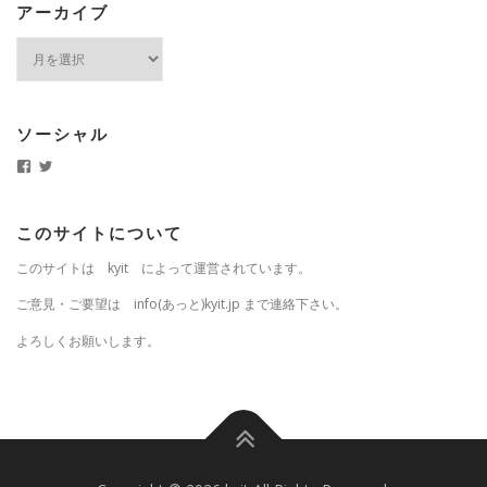
アーカイブ
ア
ー
カ
イ
ブ
ソーシャル
k
k
y
y
i
i
t
t
.
j
このサイトについて
j
p
p
さ
このサイトは kyit によって運営されています。
さ
ん
ん
の
の
プ
ご意見・ご要望は info(あっと)kyit.jp まで連絡下さい。
プ
ロ
ロ
フ
よろしくお願いします。
フ
ィ
ィ
ー
ー
ル
ル
を
を
T
F
w
a
i
c
t
e
t
b
e