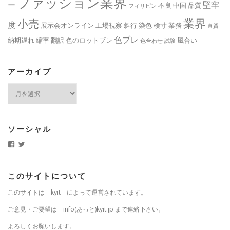
ファッション業界
堅牢
ー
不良
中国
品質
フィリピン
業界
小売
度
展示会オンライン
工場視察
斜行
染色
検寸
業務
直貿
色ブレ
納期遅れ
縮率
翻訳
色のロットブレ
風合い
色合わせ
試験
アーカイブ
ア
ー
カ
イ
ブ
ソーシャル
k
k
y
y
i
i
t
t
.
j
このサイトについて
j
p
p
さ
このサイトは kyit によって運営されています。
さ
ん
ん
の
の
プ
ご意見・ご要望は info(あっと)kyit.jp まで連絡下さい。
プ
ロ
ロ
フ
よろしくお願いします。