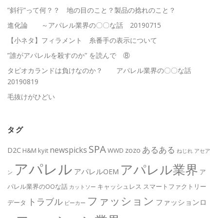
”斜行”って何？？ 地の目のこと？製品の捻れのこと？
進化論 ～アパレル業界の〇〇な話 20190715
【小ネタ】フィラメント 糸番手の表示について
”誰がアパレルを殺すのか” を読んで ⑧
タピオカランドは負けなのか？ アパレル業界の〇〇な話
20190819
毛抜けがひどい
タグ
SPA
あるある
newspicks
D2C
zozo
H&M
kyit
WWD
ねじれ
アセア
アパレル
アパレル業界
アパレルOEM
ア
ン
パレル業界のOOな話
キャッシュレス
スマートファクトリー
カットソー
ファッション
トラブル
ファッションロ
データ
ビーカー