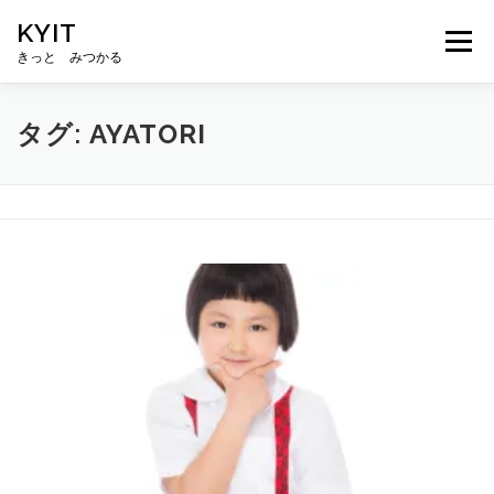
コ
KYIT
ン
メニュー
テ
きっと みつかる
ン
ツ
へ
HOME
コンテンツ
CONCEPT
無料相談
タグ:
AYATORI
ス
キ
ッ
プ
ABOUT US
メルマガ登録