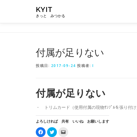
コ
KYIT
ン
きっと みつかる
テ
ン
ツ
へ
ス
付属が足りない
キ
ッ
投稿日:
2017-09-24
投稿者:
I
プ
付属が足りない
・ トリムカード（使用付属の現物ｻﾝﾌﾟﾙを張り付
よろしければ 共有 いいね お願いします
F
ク
ク
a
リ
リ