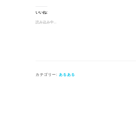
c
ッ
ッ
e
ク
ク
b
し
し
o
て
て
いいね:
o
T
友
k
w
達
読み込み中…
で
i
に
共
t
メ
有
t
ー
す
e
ル
る
r
で
に
で
リ
は
共
ン
ク
有
ク
リ
(
を
ッ
新
送
ク
し
信
し
い
(
て
ウ
新
く
ィ
し
だ
ン
い
カテゴリー:
あるある
さ
ド
ウ
い
ウ
ィ
(
で
ン
新
開
ド
し
き
ウ
い
ま
で
ウ
す
開
ィ
)
き
ン
ま
ド
す
ウ
)
で
開
き
ま
す