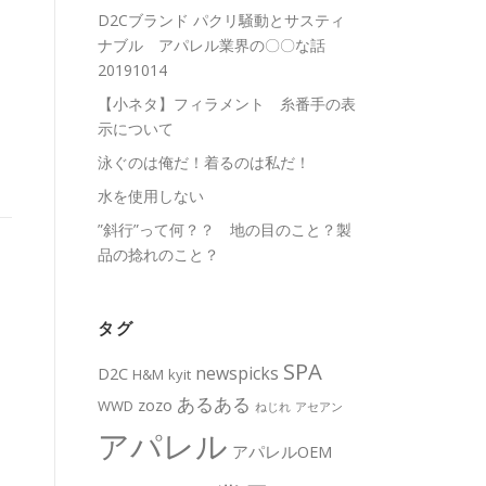
D2Cブランド パクリ騒動とサスティ
ナブル アパレル業界の〇〇な話
20191014
【小ネタ】フィラメント 糸番手の表
示について
泳ぐのは俺だ！着るのは私だ！
水を使用しない
”斜行”って何？？ 地の目のこと？製
品の捻れのこと？
タグ
SPA
newspicks
D2C
H&M
kyit
あるある
zozo
WWD
ねじれ
アセアン
アパレル
アパレルOEM