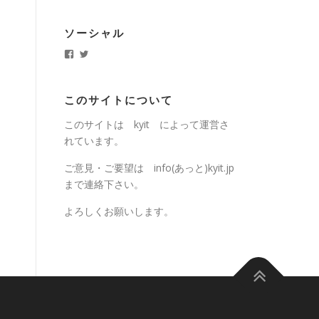
カ
イ
ソーシャル
ブ
k
k
y
y
i
i
t
t
.
j
このサイトについて
j
p
p
さ
このサイトは kyit によって運営さ
さ
ん
ん
の
れています。
の
プ
プ
ロ
ロ
フ
ご意見・ご要望は info(あっと)kyit.jp
フ
ィ
まで連絡下さい。
ィ
ー
ー
ル
ル
を
よろしくお願いします。
を
T
F
w
a
i
c
t
e
t
b
e
o
r
o
で
k
表
で
示
表