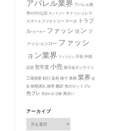
アパレル業界
アパレル業
界のOOな話
キャッシュレス
カットソー
トラブ
スマートファクトリー
データ
ファッション
ル
フ
ビーカー
ファッシ
ァッションロー
ョン業界
不良
中国
フィリピン
小売
堅牢度
品質
展示会オンライン
業界
工場視察
斜行
染色
検寸
業務
直
納期遅れ
縮率
翻訳
色のロットブレ
貿
色ブレ
風合い
色合わせ
試験
アーカイブ
ア
ー