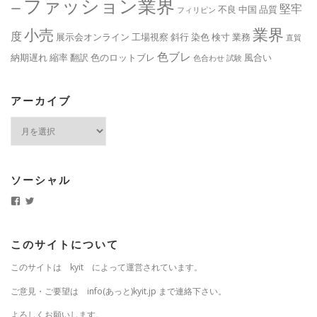
ファッション業界
堅牢
ー
不良
中国
品質
フィリピン
業界
小売
度
展示会オンライン
工場視察
斜行
染色
検寸
業務
直貿
色ブレ
納期遅れ
縮率
翻訳
色のロットブレ
風合い
色合わせ
試験
アーカイブ
ア
ー
カ
イ
ブ
ソーシャル
k
k
y
y
i
i
t
t
.
j
このサイトについて
j
p
p
さ
このサイトは kyit によって運営されています。
さ
ん
ん
の
の
プ
ご意見・ご要望は info(あっと)kyit.jp まで連絡下さい。
プ
ロ
ロ
フ
よろしくお願いします。