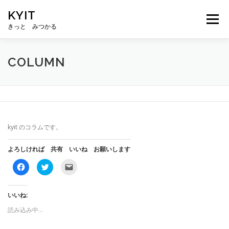
コ
KYIT
ン
メニュー
テ
きっと みつかる
ン
ツ
へ
HOME
コンテンツ
CONCEPT
無料相談
COLUMN
ス
キ
ッ
プ
ABOUT US
メルマガ登録
kyit のコラムです。
よろしければ 共有 いいね お願いします
F
ク
ク
a
リ
リ
c
ッ
ッ
e
ク
ク
b
し
し
o
て
て
いいね:
o
T
友
k
w
達
読み込み中…
で
i
に
共
t
メ
有
t
ー