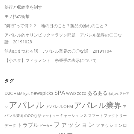
斜行と収縮率を制す
モノ払の衝撃
”斜行”って何？？ 地の目のこと？製品の捻れのこと？
アパレル的オリンピックマラソン問題 アパレル業界の〇〇な
話 20191028
筋肉にまつわる話 アパレル業界の〇〇な話 20191104
【小ネタ】フィラメント 糸番手の表示について
タグ
SPA
あるある
newspicks
D2C
zozo
H&M
kyit
WWD
ねじれ
アセア
アパレル
アパレル業界
アパレルOEM
ア
ン
パレル業界のOOな話
キャッシュレス
スマートファクトリー
カットソー
ファッション
トラブル
ファッションロ
データ
ビーカー