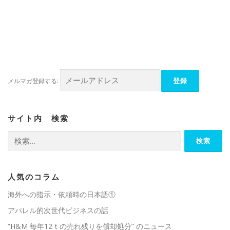
す
e
ル
る
r
で
に
で
リ
は
共
ン
ク
有
ク
リ
(
を
ッ
新
送
ク
し
信
し
い
(
て
ウ
新
く
ィ
し
だ
ン
い
さ
ド
ウ
メルマガ登録する:
い
ウ
ィ
(
で
ン
新
開
ド
し
き
ウ
い
ま
で
ウ
す
開
サイト内 検索
ィ
)
き
ン
ま
ド
す
検
ウ
)
索:
で
開
き
ま
す
)
人気のコラム
海外への指示・依頼時の日本語①
アパレル的次世代ビジネスの話
”H&M 毎年12ｔの売れ残りを償却処分” のニュース