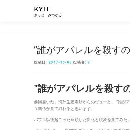
コ
KYIT
ン
きっと みつかる
テ
ン
ツ
へ
ス
”誰がアパレルを殺すの
キ
ッ
投稿日:
2017-10-06
投稿者:
Y
プ
”誰がアパレルを殺すの
前回書いた、海外生産場所からのヴューと、 ”誰が
互関係が見て取れると思います。
バブル以後起こった連鎖した変化と現象を見てみた