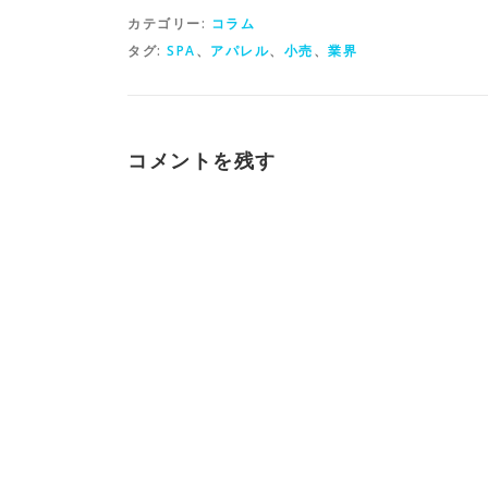
開
き
カテゴリー:
コラム
ま
す
タグ:
SPA
、
アパレル
、
小売
、
業界
)
コメントを残す