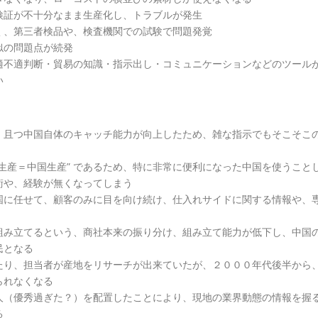
検証が不十分なまま生産化し、トラブルが発生
く、第三者検品や、検査機関での試験で問題発覚
似の問題点が続発
適不適判断・貿易の知識・指示出し・コミュニケーションなどのツール
い
、且つ中国自体のキャッチ能力が向上したため、雑な指示でもそこそこ
生産＝中国生産” であるため、特に非常に便利になった中国を使うこと
術や、経験が無くなってしまう
国に任せて、顧客のみに目を向け続け、仕入れサイドに関する情報や、
組み立てるという、商社本来の振り分け、組み立て能力が低下し、中国
民となる
たり、担当者が産地をリサーチが出来ていたが、２０００年代後半から
られなくなる
人（優秀過ぎた？）を配置したことにより、現地の業界動態の情報を握
る