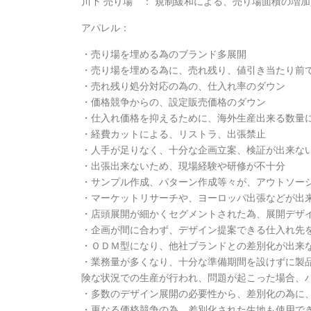
川下 売り場 ： 規制緩和による、売り場面積の増
アパレル：
・売り場を埋める為のブランド多展開
・売り場を埋める為に、売れ残り、値引き当たり前
・売れ残り処分対応の為の、仕入れ率のダウン
・価格競争からの、設定販売価格のダウン
・仕入れ価格を抑えるために、海外生産出来る数量
・経費カットによる、リストラ、出張禁止
・人手が足りなく、十分な企画立案、検証が出来な
・出張出来ないため、現場経験や研修が不十分
・サンプル作成、パターン作成等々が、アウトソー
・マーケットリサーチや、ヨーロッパ出張などが出
・店頭展開が細かくセグメントされた為、展開デザ
・企画が間に合わず、デザイン提案できる仕入れ先
・ＯＤＭ型になり、他社ブランドとの差別化が出来
・業務量が多くなり、十分な準備期間を設けずに製
険な状況での生産が行われ、問題が起こった場合、
・多数のデザイン展開の必要性から、差別化の為に
・更なる価格競争の為、差別化された生地も使用で