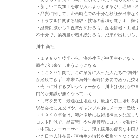
・新しい二次加工を取り入れようとするが、理解・
・品質に関して、企画時点での十分な検証が出来な
・トラブルに関する経験・技術の蓄積が進まず、類
・経費削減から？直貿が流行るも、産地情報・工場
不十分で、業務量が増え続けるも、成果が出しづら
川中 商社
・１９９０年後半から、海外生産が中国中心となり
商売が出来てしまうようになる
・ここ２０年間で、この業界に入った人たちの”海外
か経験できず、本来の海外生産時に必要であった技
・売上に対するプレッシャーから、川上は便利な中
門的な知識が無くなっていく
・商材を見て、最適な生地産地、最適な加工場所を
貿易会社に丸投げや、ギャンブル的にメーカー遊牧
・１９９０年台は、海外場所に技術指導員を配置し
コスト削減で、品質管理や生産管理にコストが掛け
・中国のメーカーサイドに、現地採用の優秀な中国
べき日本人駐在員が直接生の情報を収集できなくな