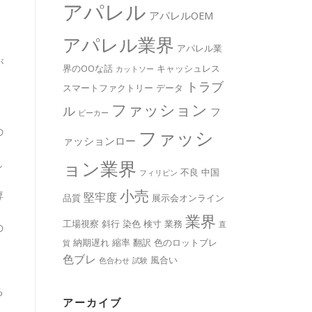
アパレル
アパレルOEM
アパレル業界
アパレル業
が
界のOOな話
キャッシュレス
カットソー
トラブ
スマートファクトリー
データ
ファッション
ル
フ
ビーカー
の
ファッシ
ァッションロー
ョン業界
し
不良
中国
フィリピン
小売
専
堅牢度
品質
展示会オンライン
業界
工場視察
斜行
染色
検寸
業務
直
の
納期遅れ
縮率
翻訳
色のロットブレ
貿
色ブレ
、
風合い
色合わせ
試験
る
アーカイブ