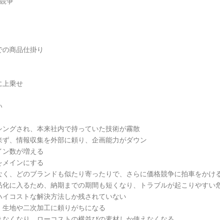
加競争
での商品仕掛り
に上乗せ
い
シングされ、本来社内で持っていた技術が霧散
来ず、情報収集を外部に頼り、企画能力がダウン
イン数が増える
をメインにする
なく、どのブランドも似たり寄ったりで、さらに価格競争に拍車をかけ
品化に入るため、納期までの期間も短くなり、トラブルが起こりやすい
ハイコストな解決方法しか残されていない
、生地や二次加工に頼りがちになる
きなくなり、ローコストの横並びの素材しか使えなくなる