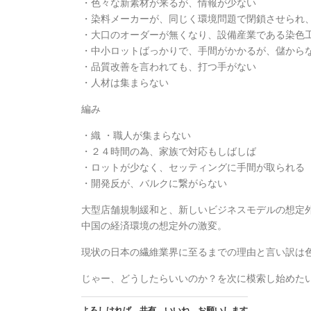
・色々な新素材が来るが、情報が少ない
・染料メーカーが、同じく環境問題で閉鎖させられ
・大口のオーダーが無くなり、設備産業である染色
・中小ロットばっかりで、手間がかかるが、儲から
・品質改善を言われても、打つ手がない
・人材は集まらない
編み
・織 ・職人が集まらない
・２４時間の為、家族で対応もしばしば
・ロットが少なく、セッティングに手間が取られる
・開発反が、バルクに繋がらない
大型店舗規制緩和と、新しいビジネスモデルの想定
中国の経済環境の想定外の激変。
現状の日本の繊維業界に至るまでの理由と言い訳は
じゃー、どうしたらいいのか？を次に模索し始めた
よろしければ 共有 いいね お願いします