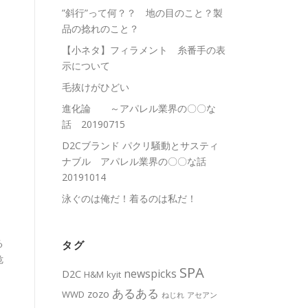
”斜行”って何？？ 地の目のこと？製
品の捻れのこと？
【小ネタ】フィラメント 糸番手の表
示について
毛抜けがひどい
進化論 ～アパレル業界の〇〇な
話 20190715
D2Cブランド パクリ騒動とサスティ
ナブル アパレル業界の〇〇な話
20191014
泳ぐのは俺だ！着るのは私だ！
る
タグ
危
SPA
newspicks
D2C
H&M
kyit
あるある
zozo
WWD
ねじれ
アセアン