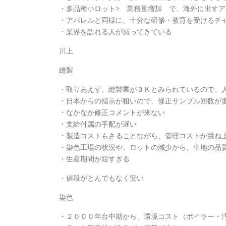
・多品種小ロット> 業務量増加 で、海外に出す
・アパレルと同様に、十分な研修・教育を受けるチ
・業界を語れる人が減ってきている
川上
縫製
・取りあえず、縫製業が３Ｋとみられているので、
・日本からの指示が粗いので、修正サンプル回数が
・なかなか修正コメントが来ない
・支給付属の手配が遅い
・製造コストもさることながら、管理コストが跳ね
・染色工場の状況や、ロットの減少から、生地の品
・生産期間が短すぎる
・値段がとんでもなく安い
染色
・２０００年台中期から、環境コスト（ボイラー・