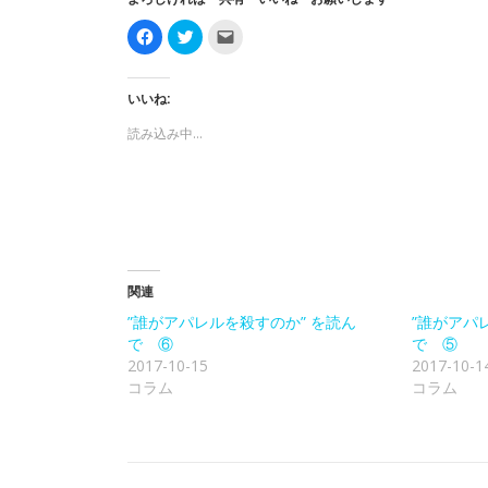
F
ク
ク
a
リ
リ
c
ッ
ッ
e
ク
ク
b
し
し
o
て
て
いいね:
o
T
友
k
w
達
読み込み中…
で
i
に
共
t
メ
有
t
ー
す
e
ル
る
r
で
に
で
リ
は
共
ン
ク
有
ク
リ
(
を
ッ
新
送
ク
し
信
し
い
(
関連
て
ウ
新
く
ィ
し
”誰がアパレルを殺すのか” を読ん
だ
ン
い
”誰がアパ
さ
ド
ウ
で ⑥
で ⑤
い
ウ
ィ
(
で
ン
2017-10-15
2017-10-1
新
開
ド
コラム
し
き
ウ
コラム
い
ま
で
ウ
す
開
ィ
)
き
ン
ま
ド
す
ウ
)
で