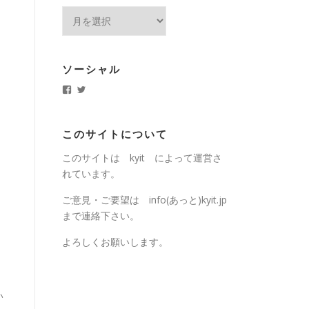
ア
ー
カ
イ
ソーシャル
ブ
k
k
y
y
i
i
t
t
.
j
このサイトについて
j
p
p
さ
このサイトは kyit によって運営さ
さ
ん
ん
の
れています。
の
プ
プ
ロ
ロ
フ
ご意見・ご要望は info(あっと)kyit.jp
フ
ィ
まで連絡下さい。
ィ
ー
ー
ル
ル
を
よろしくお願いします。
を
T
F
w
a
i
c
t
e
t
b
e
い
o
r