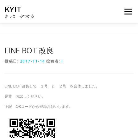
コ
KYIT
ン
メニュー
テ
きっと みつかる
ン
ツ
へ
HOME
コンテンツ
CONCEPT
無料相談
ス
キ
LINE BOT 改良
ッ
プ
ABOUT US
メルマガ登録
投稿日:
2017-11-14
投稿者:
I
LINE BOT 改良して １号 と ２号 を合体しました。
是非 お試しください。
下記 QRコードから登録お願いします。