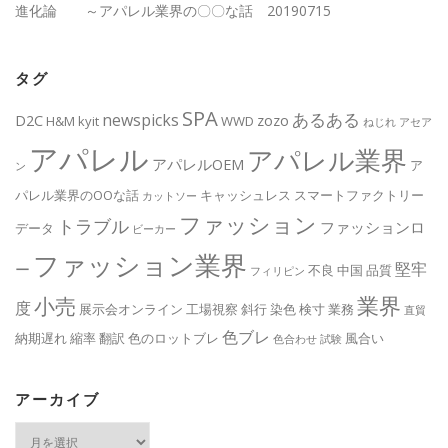
進化論 ～アパレル業界の〇〇な話 20190715
タグ
SPA
あるある
newspicks
D2C
zozo
H&M
kyit
WWD
ねじれ
アセア
アパレル
アパレル業界
アパレルOEM
ア
ン
パレル業界のOOな話
キャッシュレス
スマートファクトリー
カットソー
ファッション
トラブル
ファッションロ
データ
ビーカー
ファッション業界
堅牢
ー
不良
中国
品質
フィリピン
業界
小売
度
展示会オンライン
工場視察
斜行
染色
検寸
業務
直貿
色ブレ
納期遅れ
縮率
翻訳
色のロットブレ
風合い
色合わせ
試験
アーカイブ
ア