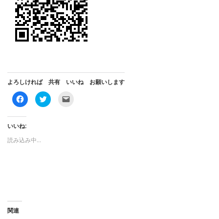
よろしければ 共有 いいね お願いします
F
ク
ク
a
リ
リ
c
ッ
ッ
e
ク
ク
b
し
し
o
て
て
いいね:
o
T
友
k
w
達
読み込み中…
で
i
に
共
t
メ
有
t
ー
す
e
ル
る
r
で
に
で
リ
は
共
ン
ク
有
ク
リ
(
を
ッ
新
送
ク
し
信
し
い
(
関連
て
ウ
新