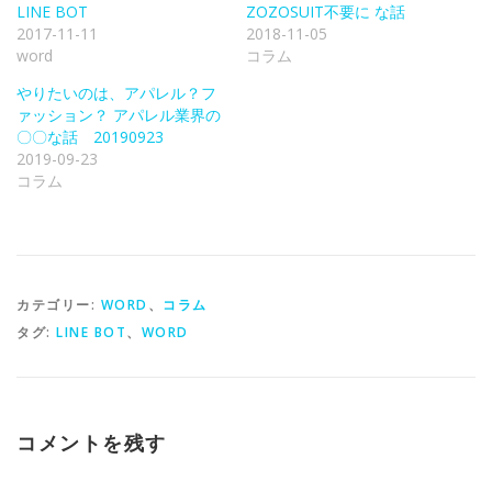
く
ィ
し
LINE BOT
ZOZOSUIT不要に な話
だ
ン
い
さ
ド
ウ
2017-11-11
2018-11-05
い
ウ
ィ
word
コラム
(
で
ン
新
開
ド
し
き
ウ
やりたいのは、アパレル？フ
い
ま
で
ウ
す
開
ァッション？ アパレル業界の
ィ
)
き
ン
ま
〇〇な話 20190923
ド
す
2019-09-23
ウ
)
で
コラム
開
き
ま
す
)
カテゴリー:
WORD
、
コラム
タグ:
LINE BOT
、
WORD
コメントを残す