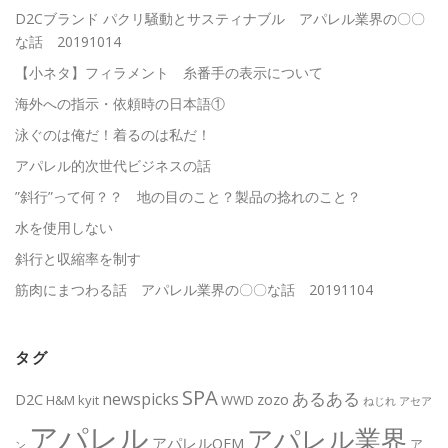
D2Cブランド パクリ騒動とサスティナブル アパレル業界の〇〇
な話 20191014
【小ネタ】フィラメント 糸番手の表示について
海外への指示・依頼時の日本語①
泳ぐのは俺だ！着るのは私だ！
アパレル的次世代ビジネスの話
”斜行”って何？？ 地の目のこと？製品の捻れのこと？
水を使用しない
斜行と収縮率を制す
筋肉にまつわる話 アパレル業界の〇〇な話 20191104
タグ
SPA
あるある
newspicks
D2C
zozo
H&M
kyit
WWD
ねじれ
アセア
アパレル
アパレル業界
アパレルOEM
ア
ン