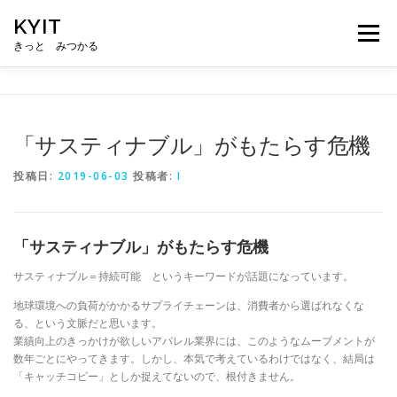
コ
KYIT
ン
メニュー
テ
きっと みつかる
ン
ツ
へ
HOME
コンテンツ
CONCEPT
無料相談
ス
キ
「サスティナブル」がもたらす危機
ッ
プ
ABOUT US
メルマガ登録
投稿日:
2019-06-03
投稿者:
I
「サスティナブル」がもたらす危機
サスティナブル＝持続可能 というキーワードが話題になっています。
地球環境への負荷がかかるサプライチェーンは、消費者から選ばれなくな
る、という文脈だと思います。
業績向上のきっかけが欲しいアパレル業界には、このようなムーブメントが
数年ごとにやってきます。しかし、本気で考えているわけではなく、結局は
「キャッチコピー」としか捉えてないので、根付きません。