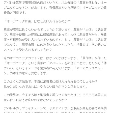
アパレル業界で環境対策の商品というと、川上分野の「農薬を使わないオー
ガニックコットン」があります。有機農法という意味で、オーガニックの農
作物と同義です。
「オーガニック野菜」はなぜ受け入れらるのか？
農薬が環境に良くないからでしょうか？違います。農薬が「人体」に悪影響
で、農薬を使用した野菜には残留農薬があって、人体に悪影響だから、無農
薬＝有機農法が受け入れられているのです。もし、農薬が「人体」に悪影響
ではなく、「環境負荷」にのみ良いものだとしたら、消費者は、その分のコ
ストＵＰを受け入れるでしょうか？
今のオーガニックコットンは、はかってかはからずか、「農作物」が作った
「オーガニック」という言葉に「アパレル」をのせることで、あたかも「体
にいい」というイメージを消費者に与えています。「オーガニックコット
ン」の本来の意味と異なります。
このような方法論で、本当に消費者に受け入れられるのでしょうか？
見かけだけなのであれば、やらないほうがマシな気もします。
この業界は、今までも散々消費者を踊らせて来たわけで、そろそろ本質に向
かい合ったほうが良いのではないでしょうか？
アパレルのサプライチェーンで、サスティナブルな取組が最も必要で効果的