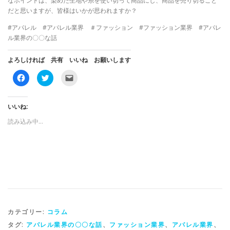
なポイントは、染めた生地や糸を使い切って商品にし、商品を売り切ること
だと思いますが、皆様はいかが思われますか？
#アパレル #アパレル業界 ＃ファッション #ファッション業界 #アパレ
ル業界の〇〇な話
よろしければ 共有 いいね お願いします
F
ク
ク
a
リ
リ
c
ッ
ッ
e
ク
ク
b
し
し
o
て
て
いいね:
o
T
友
k
w
達
読み込み中…
で
i
に
共
t
メ
有
t
ー
す
e
ル
る
r
で
に
で
リ
は
共
ン
ク
有
ク
リ
(
を
ッ
新
送
ク
し
信
し
い
(
て
ウ
新
く
ィ
し
カテゴリー:
コラム
だ
ン
い
さ
ド
ウ
い
ウ
ィ
タグ:
アパレル業界の〇〇な話
、
ファッション業界
、
アパレル業界
、