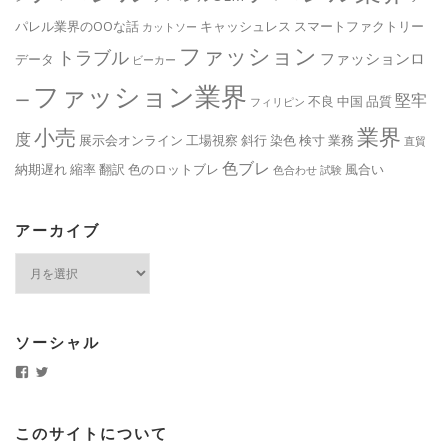
パレル業界のOOな話
キャッシュレス
スマートファクトリー
カットソー
ファッション
トラブル
ファッションロ
データ
ビーカー
ファッション業界
堅牢
ー
不良
中国
品質
フィリピン
業界
小売
度
展示会オンライン
工場視察
斜行
染色
検寸
業務
直貿
色ブレ
納期遅れ
縮率
翻訳
色のロットブレ
風合い
色合わせ
試験
アーカイブ
ア
ー
カ
イ
ブ
ソーシャル
k
k
y
y
i
i
t
t
.
j
このサイトについて
j
p