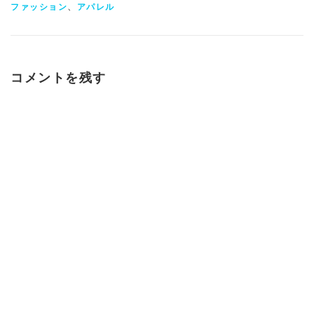
(
で
ン
ファッション
、
アパレル
新
開
ド
し
き
ウ
い
ま
で
ウ
す
開
ィ
)
き
ン
ま
ド
す
ウ
)
コメントを残す
で
開
き
ま
す
)