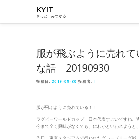
コ
KYIT
ン
きっと みつかる
テ
ン
ツ
へ
ス
服が飛ぶように売れて
キ
ッ
な話 20190930
プ
投稿日:
2019-09-30
投稿者:
I
服が飛ぶように売れている！！
ラグビーワールドカップ 日本代表すごいですね、
今まで全く興味がなくても、にわかといわれようと
先日、東京スタジアムで行われたグループリーグ戦