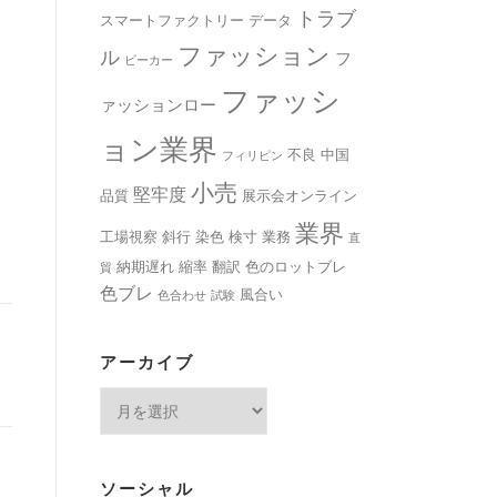
トラブ
スマートファクトリー
データ
ファッション
ル
フ
ビーカー
ファッシ
ァッションロー
ョン業界
不良
中国
フィリピン
小売
堅牢度
品質
展示会オンライン
業界
工場視察
斜行
染色
検寸
業務
直
納期遅れ
縮率
翻訳
色のロットブレ
貿
色ブレ
風合い
色合わせ
試験
アーカイブ
ア
ー
カ
イ
ソーシャル