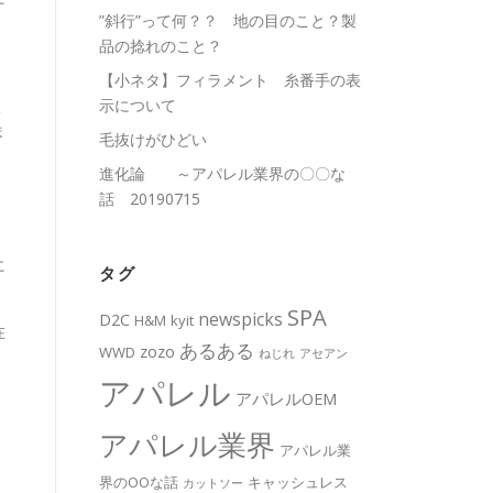
”斜行”って何？？ 地の目のこと？製
品の捻れのこと？
【小ネタ】フィラメント 糸番手の表
く
示について
ま
毛抜けがひどい
進化論 ～アパレル業界の〇〇な
」
話 20190715
に
タグ
SPA
newspicks
D2C
H&M
kyit
在
あるある
zozo
WWD
ねじれ
アセアン
アパレル
アパレルOEM
アパレル業界
アパレル業
界のOOな話
キャッシュレス
カットソー