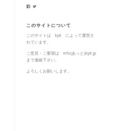
ブ
k
k
y
y
i
i
t
t
.
j
このサイトについて
j
p
p
さ
このサイトは kyit によって運営さ
さ
ん
ん
の
れています。
の
プ
プ
ロ
ロ
フ
ご意見・ご要望は info(あっと)kyit.jp
フ
ィ
まで連絡下さい。
ィ
ー
ー
ル
ル
を
よろしくお願いします。
を
T
F
w
a
i
c
t
e
t
b
e
o
r
o
で
k
表
で
示
表
示