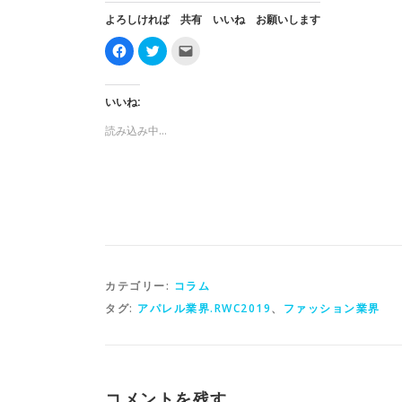
よろしければ 共有 いいね お願いします
F
ク
ク
a
リ
リ
c
ッ
ッ
e
ク
ク
b
し
し
o
て
て
いいね:
o
T
友
k
w
達
読み込み中…
で
i
に
共
t
メ
有
t
ー
す
e
ル
る
r
で
に
で
リ
は
共
ン
ク
有
ク
リ
(
を
ッ
新
送
ク
し
信
し
い
(
て
ウ
新
く
ィ
し
だ
ン
い
カテゴリー:
コラム
さ
ド
ウ
い
ウ
ィ
タグ:
アパレル業界.RWC2019
、
ファッション業界
(
で
ン
新
開
ド
し
き
ウ
い
ま
で
ウ
す
開
ィ
)
き
ン
ま
ド
す
コメントを残す