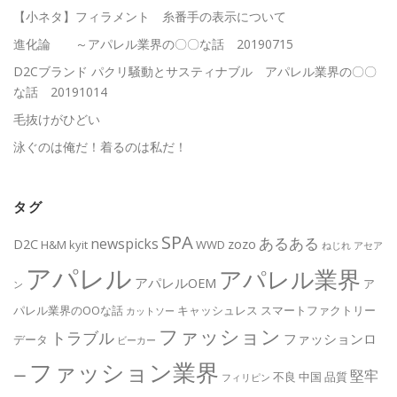
【小ネタ】フィラメント 糸番手の表示について
進化論 ～アパレル業界の〇〇な話 20190715
D2Cブランド パクリ騒動とサスティナブル アパレル業界の〇〇
な話 20191014
毛抜けがひどい
泳ぐのは俺だ！着るのは私だ！
タグ
SPA
あるある
newspicks
D2C
zozo
H&M
kyit
WWD
ねじれ
アセア
アパレル
アパレル業界
アパレルOEM
ア
ン
パレル業界のOOな話
キャッシュレス
スマートファクトリー
カットソー
ファッション
トラブル
ファッションロ
データ
ビーカー
ファッション業界
堅牢
ー
不良
中国
品質
フィリピン