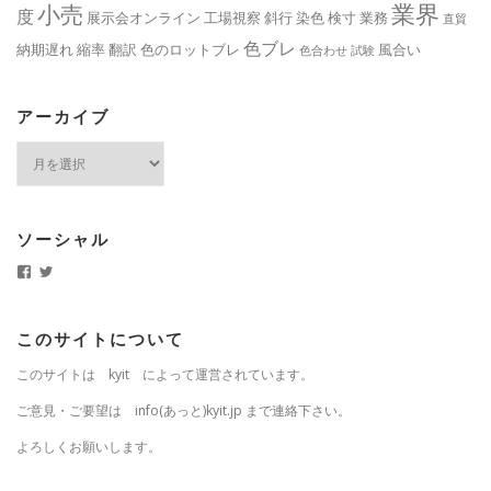
業界
小売
度
展示会オンライン
工場視察
斜行
染色
検寸
業務
直貿
色ブレ
納期遅れ
縮率
翻訳
色のロットブレ
風合い
色合わせ
試験
アーカイブ
ア
ー
カ
イ
ブ
ソーシャル
k
k
y
y
i
i
t
t
.
j
このサイトについて
j
p
p
さ
このサイトは kyit によって運営されています。
さ
ん
ん
の
の
プ
ご意見・ご要望は info(あっと)kyit.jp まで連絡下さい。
プ
ロ
ロ
フ
よろしくお願いします。
フ
ィ
ィ
ー
ー
ル