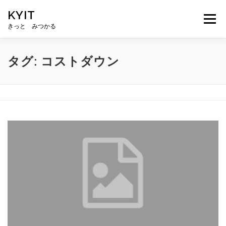
コ
KYIT
ン
メニュー
テ
きっと みつかる
ン
ツ
へ
HOME
コンテンツ
CONCEPT
無料相談
タグ:
コストダウン
ス
キ
ッ
プ
ABOUT US
メルマガ登録