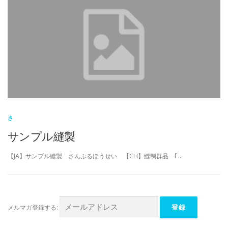
さ
サンプル縫製
【JA】サンプル縫製 さんぷるほうせい 【CH】縫制群品 f …
メルマガ登録する: