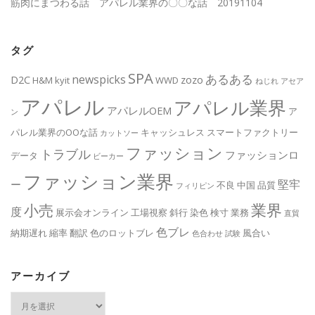
筋肉にまつわる話 アパレル業界の〇〇な話 20191104
タグ
SPA
あるある
newspicks
D2C
zozo
H&M
kyit
WWD
ねじれ
アセア
アパレル
アパレル業界
アパレルOEM
ア
ン
パレル業界のOOな話
キャッシュレス
スマートファクトリー
カットソー
ファッション
トラブル
ファッションロ
データ
ビーカー
ファッション業界
堅牢
ー
不良
中国
品質
フィリピン
業界
小売
度
展示会オンライン
工場視察
斜行
染色
検寸
業務
直貿
色ブレ
納期遅れ
縮率
翻訳
色のロットブレ
風合い
色合わせ
試験
アーカイブ
ア
ー