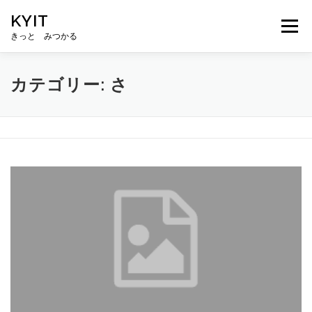
コ
KYIT
ン
メニュー
テ
きっと みつかる
ン
ツ
へ
HOME
コンテンツ
CONCEPT
無料相談
カテゴリー:
さ
ス
キ
ッ
プ
ABOUT US
メルマガ登録