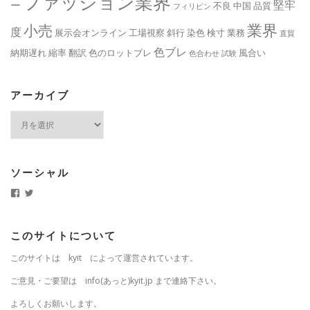
ファッション業界
堅牢
ー
不良
中国
品質
フィリピン
業界
小売
度
展示会オンライン
工場視察
斜行
染色
検寸
業務
直貿
色ブレ
納期遅れ
縮率
翻訳
色のロットブレ
風合い
色合わせ
試験
アーカイブ
ア
ー
カ
イ
ブ
ソーシャル
k
k
y
y
i
i
t
t
.
j
このサイトについて
j
p
p
さ
このサイトは kyit によって運営されています。
さ
ん
ん
の
の
プ
ご意見・ご要望は info(あっと)kyit.jp まで連絡下さい。
プ
ロ
ロ
フ
よろしくお願いします。
フ
ィ