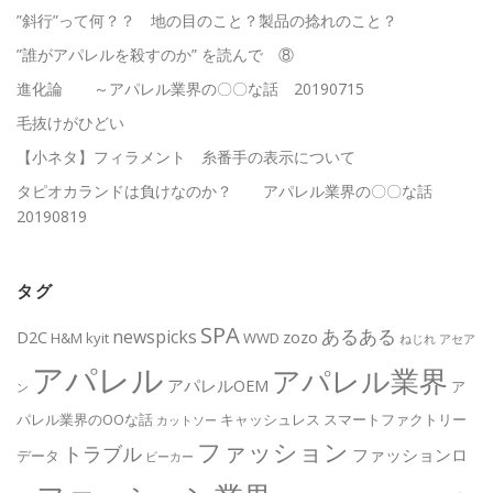
”斜行”って何？？ 地の目のこと？製品の捻れのこと？
”誰がアパレルを殺すのか” を読んで ⑧
進化論 ～アパレル業界の〇〇な話 20190715
毛抜けがひどい
【小ネタ】フィラメント 糸番手の表示について
タピオカランドは負けなのか？ アパレル業界の〇〇な話
20190819
タグ
SPA
あるある
newspicks
D2C
zozo
H&M
kyit
WWD
ねじれ
アセア
アパレル
アパレル業界
アパレルOEM
ア
ン
パレル業界のOOな話
キャッシュレス
スマートファクトリー
カットソー
ファッション
トラブル
ファッションロ
データ
ビーカー