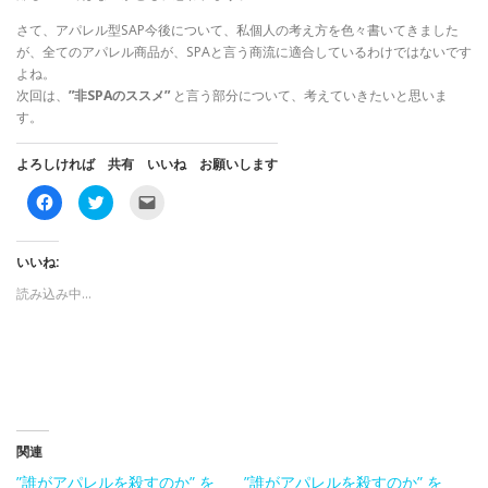
さて、アパレル型SAP今後について、私個人の考え方を色々書いてきました
が、全てのアパレル商品が、SPAと言う商流に適合しているわけではないです
よね。
次回は、
”非SPAのススメ”
と言う部分について、考えていきたいと思いま
す。
よろしければ 共有 いいね お願いします
F
ク
ク
a
リ
リ
c
ッ
ッ
e
ク
ク
b
し
し
o
て
て
いいね:
o
T
友
k
w
達
読み込み中…
で
i
に
共
t
メ
有
t
ー
す
e
ル
る
r
で
に
で
リ
は
共
ン
ク
有
ク
リ
(
を
ッ
新
送
ク
し
信
し
い
(
関連
て
ウ
新
く
ィ
し
”誰がアパレルを殺すのか” を
”誰がアパレルを殺すのか” を
だ
ン
い