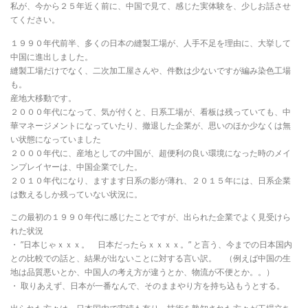
私が、今から２５年近く前に、中国で見て、感じた実体験を、少しお話させ
てください。
１９９０年代前半、多くの日本の縫製工場が、人手不足を理由に、大挙して
中国に進出しました。
縫製工場だけでなく、二次加工屋さんや、件数は少ないですが編み染色工場
も。
産地大移動です。
２０００年代になって、気が付くと、日系工場が、看板は残っていても、中
華マネージメントになっていたり、撤退した企業が、思いのほか少なくは無
い状態になっていました
２０００年代に、産地としての中国が、超便利の良い環境になった時のメイ
ンプレイヤーは、中国企業でした。
２０１０年代になり、ますます日系の影が薄れ、２０１５年には、日系企業
は数えるしか残っていない状況に。
この最初の１９９０年代に感じたことですが、出られた企業でよく見受けら
れた状況
・ ”日本じゃｘｘｘ。 日本だったらｘｘｘｘ。” と言う、今までの日本国内
との比較での話と、結果が出ないことに対する言い訳。 （例えば中国の生
地は品質悪いとか、中国人の考え方が違うとか、物流が不便とか。。）
・ 取りあえず、日本が一番なんで、そのままやり方を持ち込もうとする。