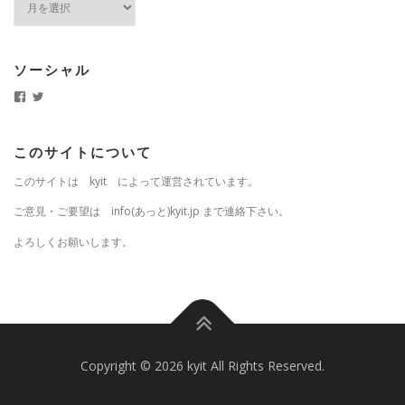
ー
カ
イ
ブ
ソーシャル
k
k
y
y
i
i
t
t
.
j
このサイトについて
j
p
p
さ
このサイトは kyit によって運営されています。
さ
ん
ん
の
の
プ
ご意見・ご要望は info(あっと)kyit.jp まで連絡下さい。
プ
ロ
ロ
フ
よろしくお願いします。
フ
ィ
ィ
ー
ー
ル
ル
を
を
T
F
w
a
i
c
t
e
t
b
e
Copyright © 2026 kyit All Rights Reserved.
o
r
o
で
k
表