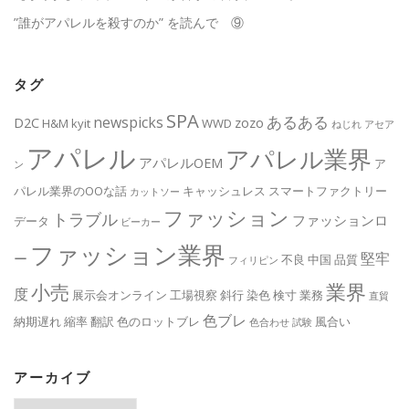
”誰がアパレルを殺すのか” を読んで ⑨
タグ
SPA
あるある
newspicks
D2C
zozo
H&M
kyit
WWD
ねじれ
アセア
アパレル
アパレル業界
アパレルOEM
ア
ン
パレル業界のOOな話
キャッシュレス
スマートファクトリー
カットソー
ファッション
トラブル
ファッションロ
データ
ビーカー
ファッション業界
堅牢
ー
不良
中国
品質
フィリピン
業界
小売
度
展示会オンライン
工場視察
斜行
染色
検寸
業務
直貿
色ブレ
納期遅れ
縮率
翻訳
色のロットブレ
風合い
色合わせ
試験
アーカイブ
ア