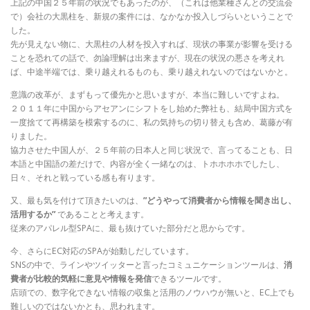
上記の中国２５年前の状況でもあったのが、（これは他業種さんとの交流会
で）会社の大黒柱を、新規の案件には、なかなか投入しづらいということで
した。
先が見えない物に、大黒柱の人材を投入すれば、現状の事業が影響を受ける
ことを恐れての話で、勿論理解は出来ますが、現在の状況の悪さを考えれ
ば、中途半端では、乗り越えれるものも、乗り越えれないのではないかと。
意識の改革が、まずもって優先かと思いますが、本当に難しいですよね。
２０１１年に中国からアセアンにシフトをし始めた弊社も、結局中国方式を
一度捨てて再構築を模索するのに、私の気持ちの切り替えも含め、葛藤が有
りました。
協力させた中国人が、２５年前の日本人と同じ状況で、言ってることも、日
本語と中国語の差だけで、内容が全く一緒なのは、トホホホホでしたし、
日々、それと戦っている感も有ります。
又、最も気を付けて頂きたいのは、
”どうやって消費者から情報を聞き出し、
活用するか”
であることと考えます。
従来のアパレル型SPAに、最も抜けていた部分だと思からです。
今、さらにEC対応のSPAが始動しだしています。
SNSの中で、ラインやツイッターと言ったコミュニケーションツールは、
消
費者が比較的気軽に意見や情報を発信
できるツールです。
店頭での、数字化できない情報の収集と活用のノウハウが無いと、EC上でも
難しいのではないかとも、思われます。