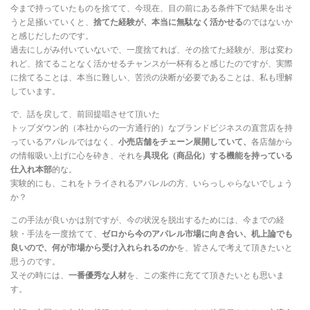
今まで持っていたものを捨てて、今現在、目の前にある条件下で結果を出そ
うと足掻いていくと、
捨てた経験が、本当に無駄なく活かせる
のではないか
と感じだしたのです。
過去にしがみ付いていないで、一度捨てれば、その捨てた経験が、形は変わ
れど、捨てることなく活かせるチャンスが一杯有ると感じたのですが、実際
に捨てることは、本当に難しい、苦渋の決断が必要であることは、私も理解
しています。
で、話を戻して、前回提唱させて頂いた
トップダウン的（本社からの一方通行的）なブランドビジネスの直営店を持
っているアパレルではなく、
小売店舗をチェーン展開していて、
各店舗から
の情報吸い上げに心を砕き、それを
具現化（商品化）する機能を持っている
仕入れ本部
的な。
実験的にも、これをトライされるアパレルの方、いらっしゃらないでしょう
か？
この手法が良いかは別ですが、今の状況を脱出するためには、今までの経
験・手法を一度捨てて、
ゼロから今のアパレル市場に向き合い、机上論でも
良いので、何が市場から受け入れられるのか
を、皆さんで考えて頂きたいと
思うのです。
又その時には、
一番優秀な人材
を、この案件に充てて頂きたいとも思いま
す。