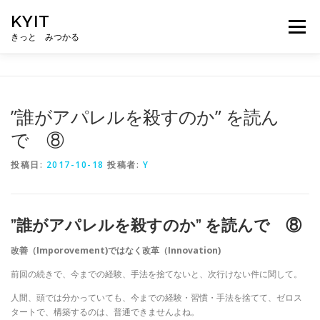
コ
KYIT
ン
メニュー
テ
きっと みつかる
ン
ツ
へ
HOME
コンテンツ
CONCEPT
無料相談
ス
キ
”誰がアパレルを殺すのか” を読ん
ッ
で ⑧
プ
ABOUT US
メルマガ登録
投稿日:
2017-10-18
投稿者:
Y
”誰がアパレルを殺すのか” を読んで ⑧
改善（Imporovement)ではなく改革（Innovation)
前回の続きで、今までの経験、手法を捨てないと、次行けない件に関して。
人間、頭では分かっていても、今までの経験・習慣・手法を捨てて、ゼロス
タートで、構築するのは、普通できませんよね。