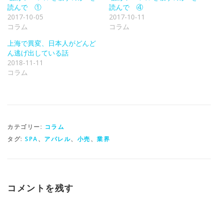
さ
ド
ウ
読んで ①
読んで ④
い
ウ
ィ
2017-10-05
2017-10-11
(
で
ン
新
開
ド
コラム
コラム
し
き
ウ
い
ま
で
ウ
す
開
上海で異変、日本人がどんど
ィ
)
き
ン
ま
ん逃げ出している話
ド
す
2018-11-11
ウ
)
で
コラム
開
き
ま
す
)
カテゴリー:
コラム
タグ:
SPA
、
アパレル
、
小売
、
業界
コメントを残す