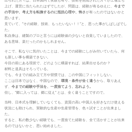
出られた方々は、日本国内で実績も有り、技術を熟知された方々が工場立ち
上げ、運営に当たられたはずでしたが、問題は、経験が有るゆえに、
今まで
の手法や、考え方を転換するのに抵抗心理や、怖さ
が有ったのではないかと
思います。
見ていて、”その経験、技術、もったいない！！”と、思った事がしばしばでし
た。
私自身は、縫製のプロと言うには経験値の少ないと自覚していましたので、
ある意味、楽だったのかもしれません。
そこで、私なりに気付いたことは、今までの経験にしがみ付いていたら、何
も新しい事を構築できない。
今目の前にある現状で、どのように構築すれば、結果出せるのか？
材料と道具はそろっている。
でも、今までの組み立て方や習慣では、この中国にフィットしない。
ここは日本ではなく、中国なので、
環境・条件が全く違う
から、取りあえ
ず、
今までの経験や手法を、一度捨てよう、忘れよう。
但し、”郷に入っては、郷に従え” とは、全く違うことですので。
当時、日本式を理解していなくても、資質の高い中国人を好きなだけ使える
状況にも助けられ、実験的な生産や生産管理を、色々試すことが出来まし
た。
すると、私の数少ない経験でも、一度捨てた経験を、全て活かすことが出来
るのではないかと、思い始めました。