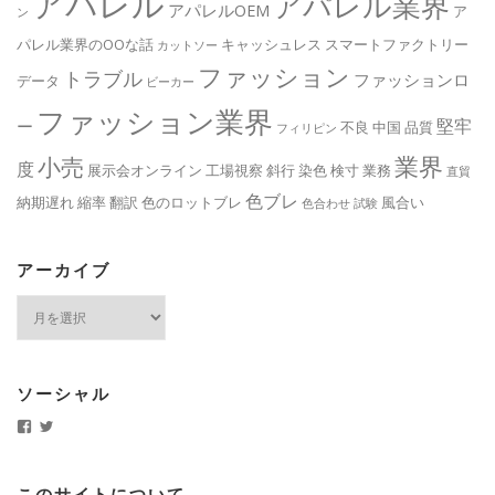
アパレル
アパレル業界
アパレルOEM
ア
ン
パレル業界のOOな話
キャッシュレス
スマートファクトリー
カットソー
ファッション
トラブル
ファッションロ
データ
ビーカー
ファッション業界
堅牢
ー
不良
中国
品質
フィリピン
業界
小売
度
展示会オンライン
工場視察
斜行
染色
検寸
業務
直貿
色ブレ
納期遅れ
縮率
翻訳
色のロットブレ
風合い
色合わせ
試験
アーカイブ
ア
ー
カ
イ
ブ
ソーシャル
k
k
y
y
i
i
t
t
.
j