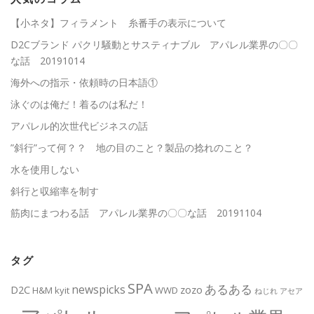
【小ネタ】フィラメント 糸番手の表示について
D2Cブランド パクリ騒動とサスティナブル アパレル業界の〇〇
な話 20191014
海外への指示・依頼時の日本語①
泳ぐのは俺だ！着るのは私だ！
アパレル的次世代ビジネスの話
”斜行”って何？？ 地の目のこと？製品の捻れのこと？
水を使用しない
斜行と収縮率を制す
筋肉にまつわる話 アパレル業界の〇〇な話 20191104
タグ
SPA
あるある
newspicks
D2C
zozo
H&M
kyit
WWD
ねじれ
アセア