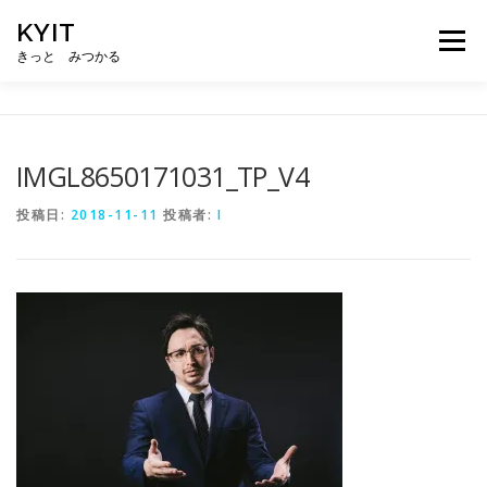
コ
KYIT
ン
メニュー
テ
きっと みつかる
ン
ツ
へ
HOME
コンテンツ
CONCEPT
無料相談
ス
キ
IMGL8650171031_TP_V4
ッ
プ
ABOUT US
メルマガ登録
投稿日:
2018-11-11
投稿者:
I