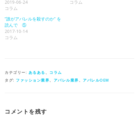
2019-06-24
コラム
し
き
ウ
い
ま
で
コラム
ウ
す
開
ィ
)
き
ン
ま
”誰がアパレルを殺すのか” を
ド
す
読んで ⑤
ウ
)
で
2017-10-14
開
き
コラム
ま
す
)
カテゴリー:
あるある
、
コラム
タグ:
ファッション業界
、
アパレル業界
、
アパレルOEM
コメントを残す