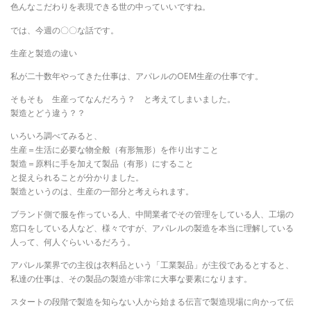
色んなこだわりを表現できる世の中っていいですね。
では、今週の〇〇な話です。
生産と製造の違い
私が二十数年やってきた仕事は、アパレルのOEM生産の仕事です。
そもそも 生産ってなんだろう？ と考えてしまいました。
製造とどう違う？？
いろいろ調べてみると、
生産＝生活に必要な物全般（有形無形）を作り出すこと
製造＝原料に手を加えて製品（有形）にすること
と捉えられることが分かりました。
製造というのは、生産の一部分と考えられます。
ブランド側で服を作っている人、中間業者でその管理をしている人、工場の
窓口をしている人など、様々ですが、アパレルの製造を本当に理解している
人って、何人ぐらいいるだろう。
アパレル業界での主役は衣料品という「工業製品」が主役であるとすると、
私達の仕事は、その製品の製造が非常に大事な要素になります。
スタートの段階で製造を知らない人から始まる伝言で製造現場に向かって伝