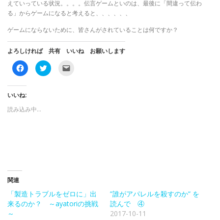
えていっている状況。。。。伝言ゲームといのは、最後に「間違って伝わ
る」からゲームになると考えると、、、、、、
ゲームにならないために、皆さんがされていることは何ですか？
よろしければ 共有 いいね お願いします
F
ク
ク
a
リ
リ
c
ッ
ッ
e
ク
ク
b
し
し
o
て
て
いいね:
o
T
友
k
w
達
読み込み中…
で
i
に
共
t
メ
有
t
ー
す
e
ル
る
r
で
に
で
リ
は
共
ン
ク
有
ク
リ
(
を
ッ
新
送
ク
し
信
し
い
(
関連
て
ウ
新
く
ィ
し
「製造トラブルをゼロに」出
”誰がアパレルを殺すのか” を
だ
ン
い
さ
ド
ウ
来るのか？ ～ayatoriの挑戦
読んで ④
い
ウ
ィ
～
2017-10-11
(
で
ン
新
開
ド