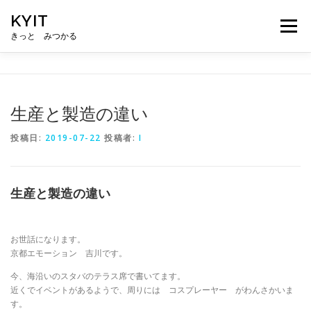
コ
KYIT
ン
メニュー
テ
きっと みつかる
ン
ツ
へ
HOME
コンテンツ
CONCEPT
無料相談
ス
キ
生産と製造の違い
ッ
プ
ABOUT US
メルマガ登録
投稿日:
2019-07-22
投稿者:
I
生産と製造の違い
お世話になります。
京都エモーション 吉川です。
今、海沿いのスタバのテラス席で書いてます。
近くでイベントがあるようで、周りには コスプレーヤー がわんさかいま
す。