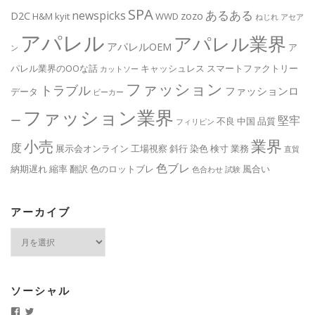
SPA
あるある
newspicks
D2C
zozo
H&M
kyit
WWD
ねじれ
アセア
アパレル
アパレル業界
アパレルOEM
ア
ン
パレル業界のOOな話
キャッシュレス
スマートファクトリー
カットソー
ファッション
トラブル
ファッションロ
データ
ビーカー
ファッション業界
堅牢
ー
不良
中国
品質
フィリピン
業界
小売
度
展示会オンライン
工場視察
斜行
染色
検寸
業務
直貿
色ブレ
納期遅れ
縮率
翻訳
色のロットブレ
風合い
色合わせ
試験
アーカイブ
ア
ー
カ
イ
ブ
ソーシャル
k
k