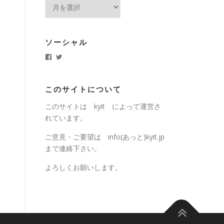
ア
ー
カ
イ
ソーシャル
ブ
k
k
y
y
i
i
t
t
.
j
このサイトについて
j
p
p
さ
このサイトは kyit によって運営さ
さ
ん
ん
の
れています。
の
プ
プ
ロ
ロ
フ
ご意見・ご要望は info(あっと)kyit.jp
フ
ィ
まで連絡下さい。
ィ
ー
ー
ル
ル
を
よろしくお願いします。
を
T
F
w
a
i
c
t
e
t
b
e
o
r
o
で