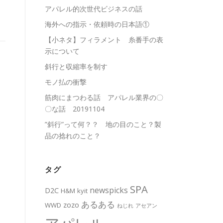
アパレル的次世代ビジネスの話
海外への指示・依頼時の日本語①
【小ネタ】フィラメント 糸番手の表
示について
斜行と収縮率を制す
モノ払の衝撃
筋肉にまつわる話 アパレル業界の〇
〇な話 20191104
”斜行”って何？？ 地の目のこと？製
品の捻れのこと？
タグ
SPA
newspicks
D2C
H&M
kyit
あるある
zozo
WWD
ねじれ
アセアン