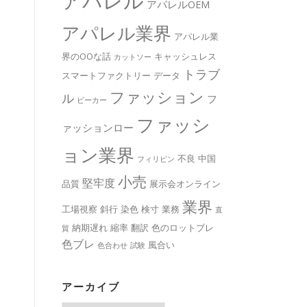
アパレル
アパレルOEM
アパレル業界
アパレル業
界のOOな話
キャッシュレス
カットソー
トラブ
スマートファクトリー
データ
ファッション
ル
フ
ビーカー
。
ファッシ
ァッションロー
ョン業界
不良
中国
フィリピン
小売
堅牢度
品質
展示会オンライン
業界
工場視察
斜行
染色
検寸
業務
直
納期遅れ
縮率
翻訳
色のロットブレ
貿
色ブレ
風合い
色合わせ
試験
アーカイブ