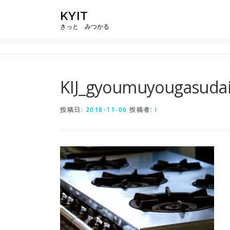
コ
KYIT
ン
きっと みつかる
テ
ン
ツ
へ
ス
KIJ_gyoumuyougasuda
キ
ッ
投稿日:
2018-11-06
投稿者:
I
プ